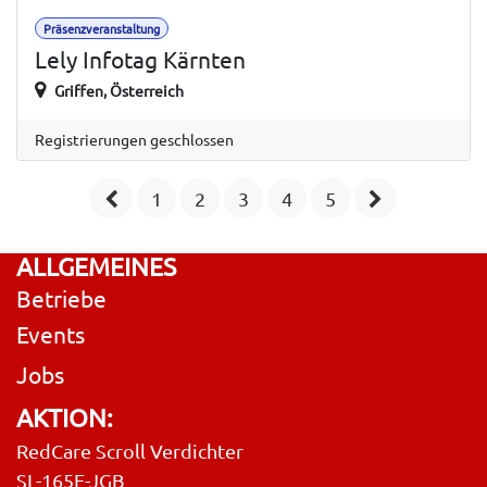
Präsenzveranstaltung
Lely Infotag Kärnten
Griffen
,
Österreich
Registrierungen geschlossen
1
2
3
4
5
ALLGEMEINES
Betriebe
Events
Jobs
AKTION:
RedCare Scroll Verdichter
SL-165E-JGB