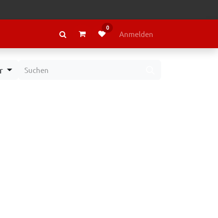
0
RAGE
ÜBER LELY
Anmelden
r