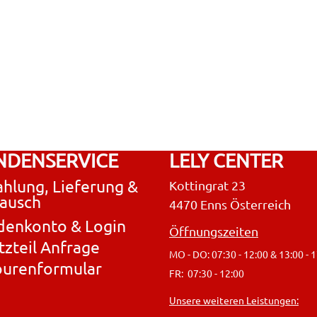
NDENSERVICE
LELY CENTER
hlung, Lieferung &
Kottingrat 23
ausch
4470 Enns Österreich
denkonto & Login
Öffnungszeiten
tzteil Anfrage
MO - DO: 07:30 - 12:00 & 13:00 - 
ourenformular
FR: 07:30 - 12:00
Unsere weiteren Leistungen: