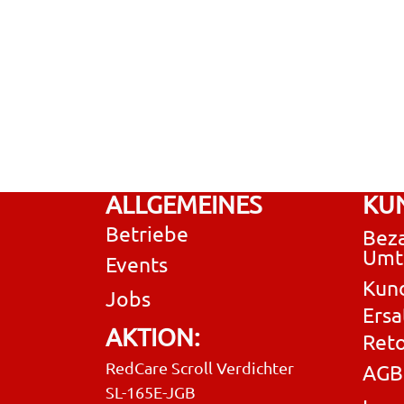
ALLGEMEINES
KU
Betriebe
Beza
Umt
Events
Kun
Jobs
Ersa
AKTION:
Ret
RedCare Scroll Verdichter
AGB
SL-165E-JGB