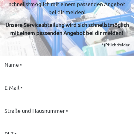
schnellstmöglich mit einem passenden Angebot
bei dir melden!
Unsere Serviceabteilung wird sich schnellstmöglich
mit einem passenden Angebot bei dir melden!
*)Pflichtfelder
Name
*
E-Mail
*
Straße und Hausnummer
*
PLZ
*