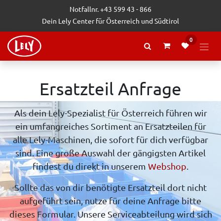
Zum Inhalt springen
Notfallnr. +43 599 43 - 866
Dein Lely Center für Österreich und Südtirol
0
Ersatzteil Anfrage
Als dein Lely-Spezialist für Österreich führen wir
ein umfangreiches Sortiment an Ersatzteilen für
alle Lely-Maschinen, die sofort für dich verfügbar
sind. Eine große Auswahl der gängigsten Artikel
findest du direkt in unserem
Webshop
.
Sollte das von dir benötigte Ersatzteil dort nicht
aufgeführt sein, nutze für deine Anfrage bitte
dieses Formular. Unsere Serviceabteilung wird sich