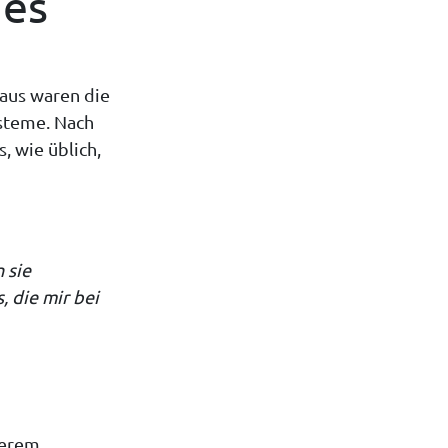
hes
aus waren die
ysteme. Nach
, wie üblich,
 sie
 die mir bei
serem