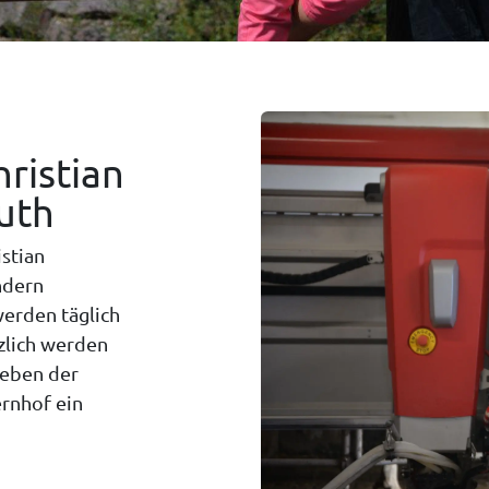
hristian
ruth
stian
ndern
werden täglich
zlich werden
Neben der
rnhof ein