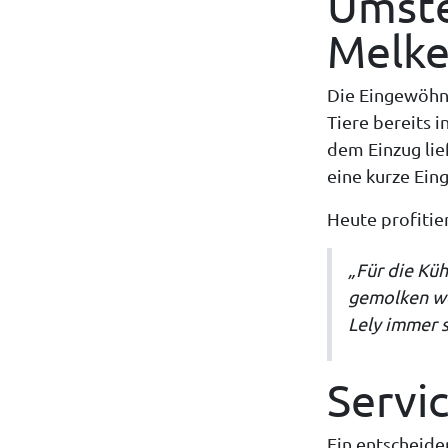
Umste
Melk
Die Eingewöhnu
Tiere bereits 
dem Einzug lie
eine kurze Ei
Heute profitie
„Für die Küh
gemolken wer
Lely immer s
Servi
Ein entscheide