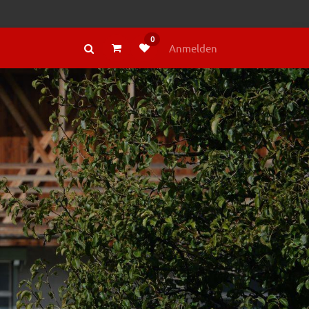
0
RAGE
ÜBER LELY
Anmelden