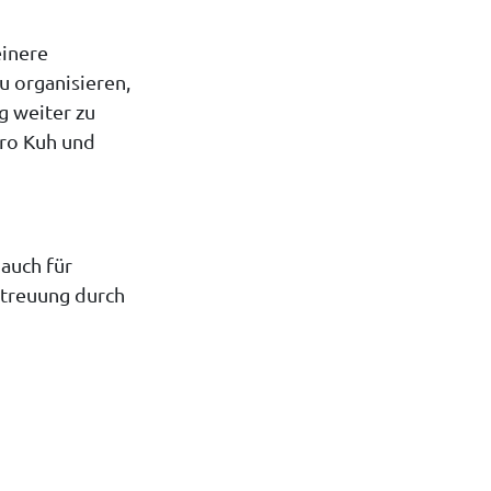
einere
u organisieren,
ng weiter zu
pro Kuh und
 auch für
etreuung durch