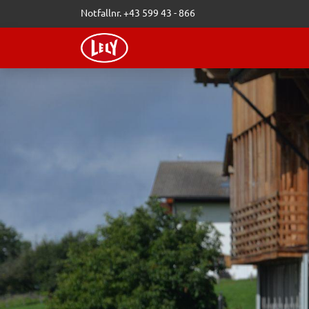
Zum Inhalt springen
Notfallnr. +43 599 43 - 866
WEBSHOP
LELY-BLOG
VERAN