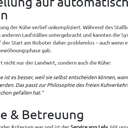
llung auf automatisc
en
ng der Kühe verlief unkompliziert. Während des Stallb
in anderen Laufställen untergebracht und kannten die S
f der Start am Roboter daher problemlos – auch wenn es
ngewöhnungsphase gab.
rt nicht nur der Landwirt, sondern auch die Kühe:
e ist es besser, weil sie selbst entscheiden können, wann
den. Das passt zur Philosophie des freien Kuhverkehrs,
chon gefallen hat.“
ce & Betreuung
ndes Kriterium war und ist der
Service von Lely
. Mit un