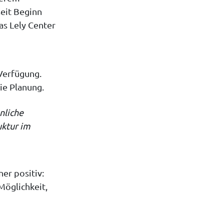
seit Beginn
as Lely Center
Verfügung.
ie Planung.
nliche
uktur im
er positiv:
Möglichkeit,