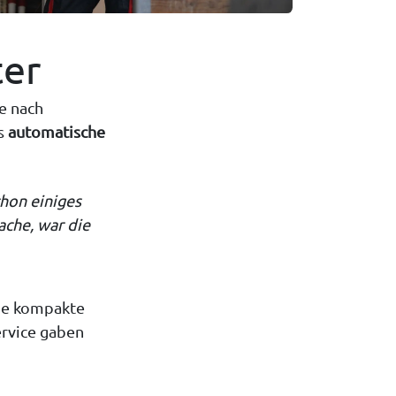
ter
ge nach
as
automatische
chon einiges
ache, war die
Die kompakte
ervice gaben