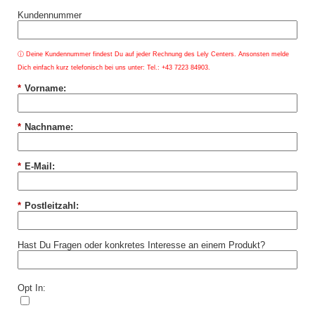
Kundennummer
ⓘ
Deine Kundennummer findest Du auf jeder Rechnung des Lely Centers. Ansonsten melde
Dich einfach kurz telefonisch bei uns unter: Tel.: +43 7223 84903.
*
Vorname:
*
Nachname:
*
E-Mail:
*
Postleitzahl:
Hast Du Fragen oder konkretes Interesse an einem Produkt?
Opt In: