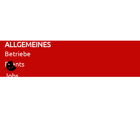
ALLGEMEINES
Betriebe
Events
Jobs
AKTION:
RedCare Scroll Verdichter
SL-165E-JGB
KUNDENSERVICE
Bezahlung, Lieferung & Umtausch