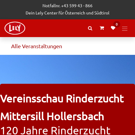
Zum Inhalt springen
Notfallnr. +43 599 43 - 866
Dein Lely Center für Österreich und Südtirol
0
Alle Veranstaltungen
Vereinsschau Rinderzucht
Mittersill Hollersbach
120 Jahre Rinderzucht