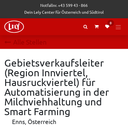
Zum Inhalt springen
Notfallnr. +43 599 43 - 866
Dein Lely Center für Österreich und Südtirol
0
Alle Stellen
Gebietsverkaufsleiter
(Region Innviertel,
Hausruckviertel) für
Automatisierung in der
Milchviehhaltung und
Smart Farming
Enns
,
Österreich