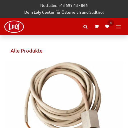
Zum Inhalt springen
Notfallnr. +43 599 43 - 866
Dein Lely Center für Österreich und Südtirol
0
Alle Produkte