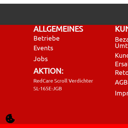
ALLGEMEINES
KU
Betriebe
Beza
Umt
Events
Kun
Jobs
Ersa
AKTION:
Ret
RedCare Scroll Verdichter
AGB
SL-165E-JGB
Imp