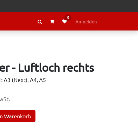
0
RAGE
ÜBER LELY
Anmelden
r - Luftloch rechts
t A3 (Next), A4, A5
wSt.
en Warenkorb