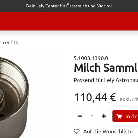
Dein Lely Center für Österreich und Südtirol
STALTUNGEN
KUNDENSERVICE
ERFOLGSGESCHICHTEN
ANF
h rechts
5.1003.1390.0
Milch Sammle
Passend für Lely Astronau
110,44
€
exkl. M
In d
Auf die Wunschliste