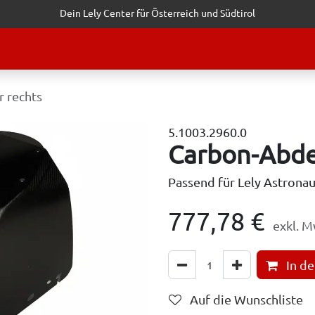
Dein Lely Center für Österreich und Südtirol
STALTUNGEN
KUNDENSERVICE
ERFOLGSGESCHICHTEN
ANF
 rechts
5.1003.2960.0
Carbon-Abde
Passend für Lely Astronau
777,78
€
exkl. M
In d
Auf die Wunschliste