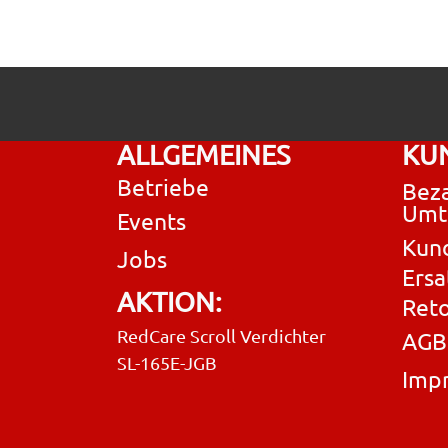
ALLGEMEINES
KU
Betriebe
Beza
Umt
Events
Kun
Jobs
Ersa
AKTION:
Ret
RedCare Scroll Verdichter
AGB
SL-165E-JGB
Imp