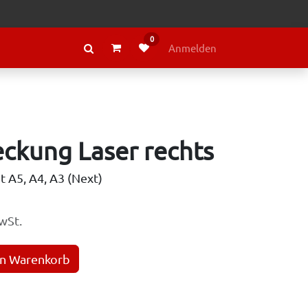
0
RAGE
ÜBER LELY
Anmelden
ckung Laser rechts
t A5, A4, A3 (Next)
wSt.
en Warenkorb