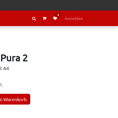
0
RAGE
ÜBER LELY
Anmelden
 Pura 2
ut A4
t.
en Warenkorb