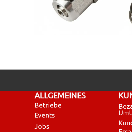
ALLGEMEINES
KU
Betriebe
Beza
Umt
Events
Kun
Jobs
Ersa