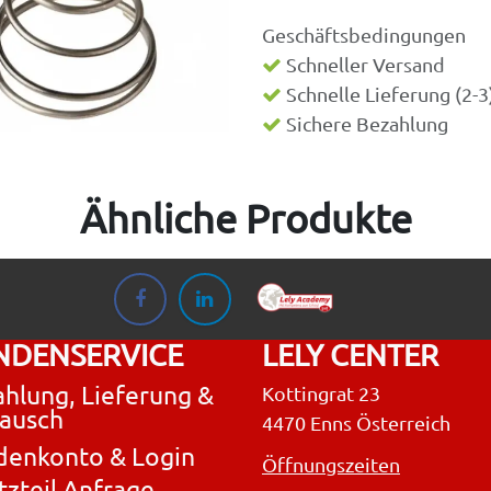
Geschäftsbedingungen
Schneller Versand
Schnelle Lieferung (2-
Sichere Bezahlung
Ähnliche Produkte
NDENSERVICE
LELY CENTER
hlung, Lieferung &
Kottingrat 23
ausch
4470 Enns Österreich
denkonto & Login
Öffnungszeiten
tzteil Anfrage