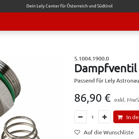
Dein Lely Center für Österreich und Südtirol
STALTUNGEN
KUNDENSERVICE
ERFOLGSGESCHICHTEN
ANF
5.1004.1900.0
Dampfventil
Passend für Lely Astrona
86,90
€
exkl. MwS
In d
Auf die Wunschliste