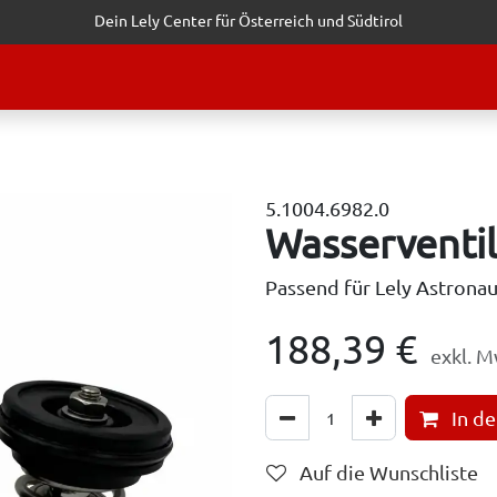
Dein Lely Center für Österreich und Südtirol
STALTUNGEN
KUNDENSERVICE
ERFOLGSGESCHICHTEN
ANF
5.1004.6982.0
Wasserventi
Passend für Lely Astrona
188,39
€
exkl. M
In d
Auf die Wunschliste