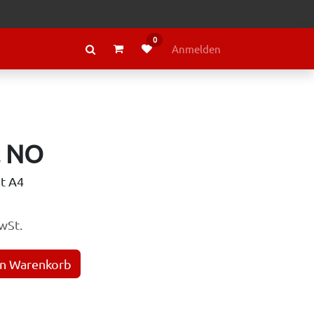
0
RAGE
ÜBER LELY
Anmelden
l NO
ut A4
wSt.
en Warenkorb