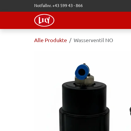
Zum Inhalt springen
Notfallnr. +43 599 43 - 866
WEBSHOP
LELY-BLOG
VERAN
Alle Produkte
Wasserventil NO