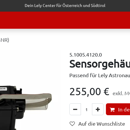
Dein Lely Center für Österreich und Südtirol
STALTUNGEN
KUNDENSERVICE
ERFOLGSGESCHICHTEN
ANF
SNR)
5.1005.4120.0
Sensorgehä
Passend für Lely Astronau
255,00
€
exkl. M
In d
Auf die Wunschliste