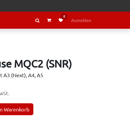
0
RAGE
ÜBER LELY
Anmelden
use MQC2 (SNR)
t A3 (Next), A4, A5
wSt.
en Warenkorb