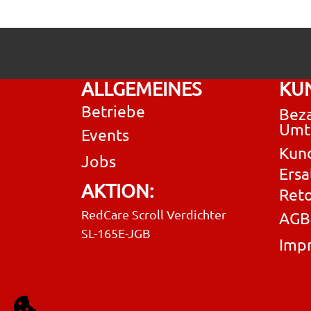
ALLGEMEINES
KU
Betriebe
Beza
Umt
Events
Kun
Jobs
Ersa
AKTION:
Ret
RedCare Scroll Verdichter
AGB
SL-165E-JGB
Imp