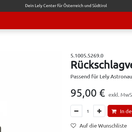
Dein Lely Center für Österreich und Südtirol
STALTUNGEN
KUNDENSERVICE
ERFOLGSGESCHICHTEN
ANF
5.1005.5269.0
Rückschlagve
Passend für Lely Astrona
95,00
€
exkl. MwS
In d
Auf die Wunschliste