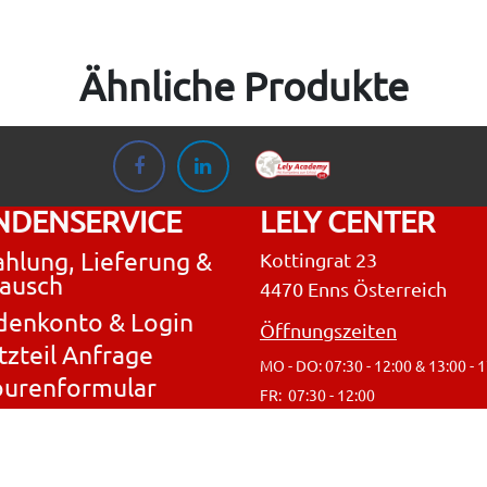
Ähnliche Produkte
NDENSERVICE
LELY CENTER
hlung, Lieferung &
Kottingrat 23
ausch
4470 Enns Österreich
denkonto & Login
Öffnungszeiten
tzteil Anfrage
MO - DO: 07:30 - 12:00 & 13:00 - 
ourenformular
FR: 07:30 - 12:00
Unsere weiteren Leistungen:
ressum