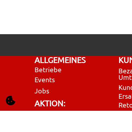
ALLGEMEINES
KU
Betriebe
Beza
Umt
Events
Kun
Jobs
Ersa
AKTION:
Ret
RedCare Scroll Verdichter
AGB
SL-165E-JGB
Imp