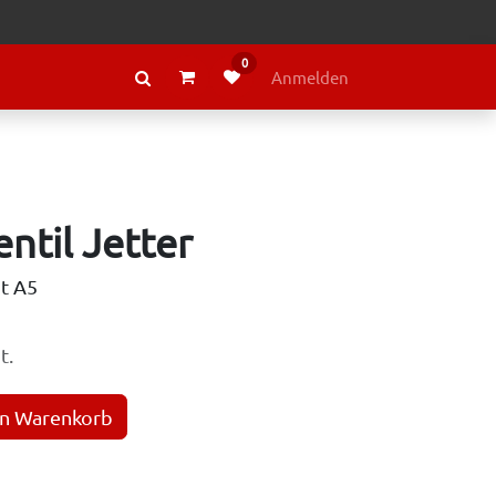
0
RAGE
ÜBER LELY
Anmelden
ntil Jetter
ut A5
t.
en Warenkorb