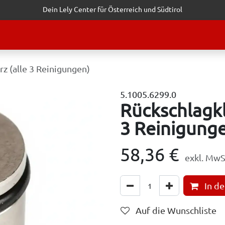
Dein Lely Center für Österreich und Südtirol
STALTUNGEN
KUNDENSERVICE
ERFOLGSGESCHICHTEN
ANF
z (alle 3 Reinigungen)
5.1005.6299.0
Rückschlagkl
3 Reinigung
58,36
€
exkl. MwS
In d
Auf die Wunschliste