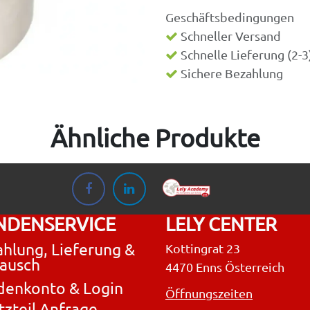
Geschäftsbedingungen
Schneller Versand
Schnelle Lieferung (2-
Sichere Bezahlung
Ähnliche Produkte
NDENSERVICE
LELY CENTER
hlung, Lieferung &
Kottingrat 23
ausch
4470 Enns Österreich
denkonto & Login
Öffnungszeiten
tzteil Anfrage