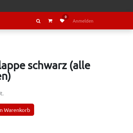
0
RAGE
ÜBER LELY
Anmelden
appe schwarz (alle
en)
t.
en Warenkorb