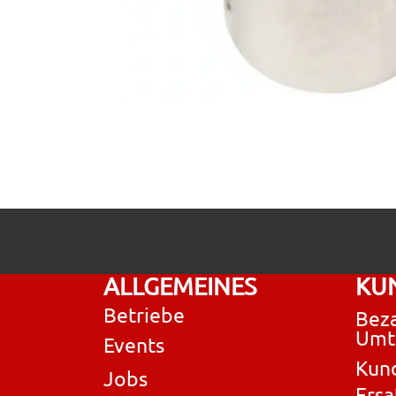
ALLGEMEINES
KU
Betriebe
Beza
Umt
Events
Kun
Jobs
Ersa