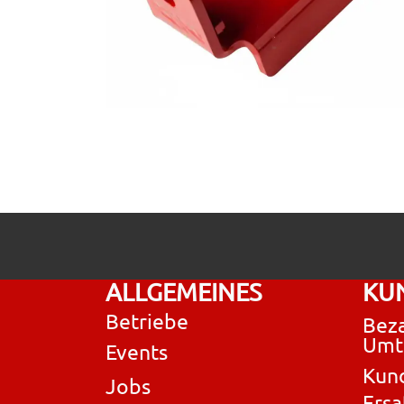
ALLGEMEINES
KU
Betriebe
Beza
Umt
Events
Kun
Jobs
Ersa