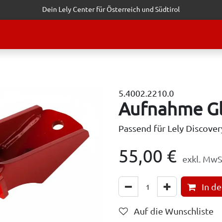
Dein Lely Center für Österreich und Südtirol
STALTUNGEN
KUNDENSERVICE
ERFOLGSGESCHICHTEN
ANF
5.4002.2210.0
Aufnahme Gle
Passend für Lely Discove
55,00
€
exkl. MwS
In d
Auf die Wunschliste