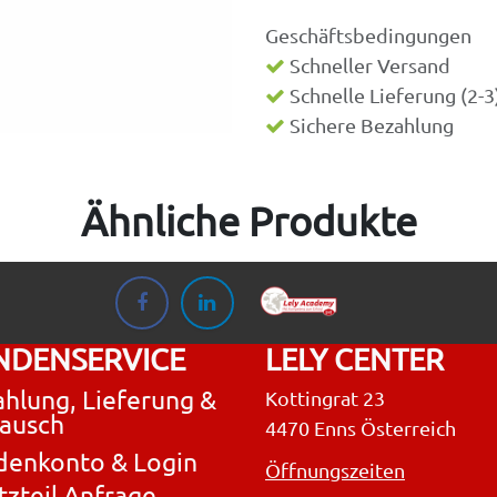
Geschäftsbedingungen
Schneller Versand
Schnelle Lieferung (2-
Sichere Bezahlung
Ähnliche Produkte
NDENSERVICE
LELY CENTER
hlung, Lieferung &
Kottingrat 23
ausch
4470 Enns Österreich
denkonto & Login
Öffnungszeiten
tzteil Anfrage