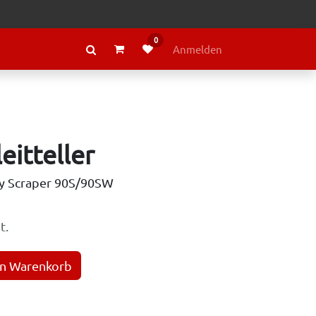
0
RAGE
ÜBER LELY
Anmelden
itteller
ry Scraper 90S/90SW
t.
en Warenkorb