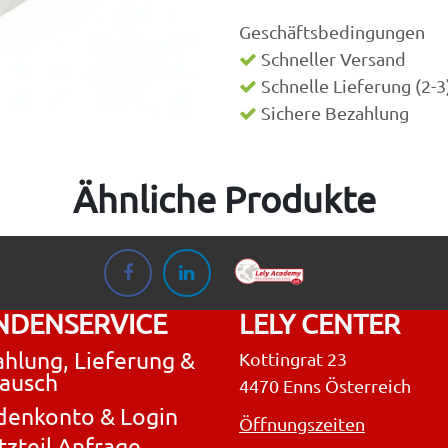
Geschäftsbedingungen
Schneller Versand
Schnelle Lieferung (2-
Sichere Bezahlung
Ähnliche Produkte
NDENSERVICE
LELY CENTER
hlung, Lieferung &
Kottingrat 23
ausch
4470 Enns Österreich
denkonto & Login
Öffnungszeiten
tzteil Anfrage