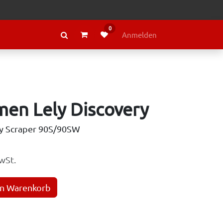
0
RAGE
ÜBER LELY
Anmelden
men Lely Discovery
ry Scraper 90S/90SW
wSt.
en Warenkorb