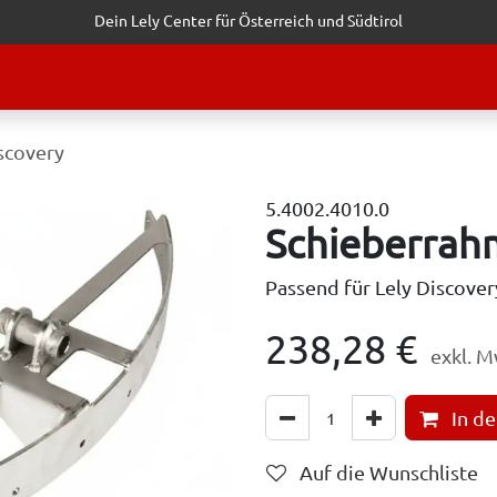
Dein Lely Center für Österreich und Südtirol
STALTUNGEN
KUNDENSERVICE
ERFOLGSGESCHICHTEN
ANF
scovery
5.4002.4010.0
Schieberrah
Passend für Lely Discove
238,28
€
exkl. M
In d
Auf die Wunschliste