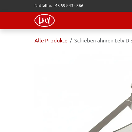
Zum Inhalt springen
Notfallnr. +43 599 43 - 866
WEBSHOP
LELY-BLOG
VERAN
Alle Produkte
Schieberrahmen Lely Di