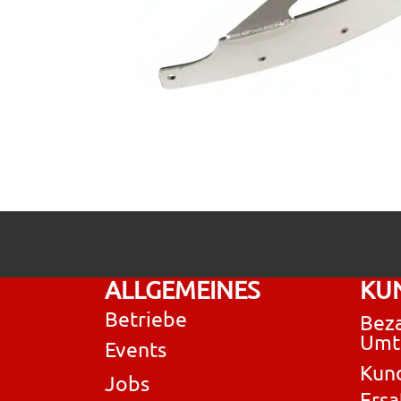
ALLGEMEINES
KU
Betriebe
Beza
Umt
Events
Kun
Jobs
Ersa