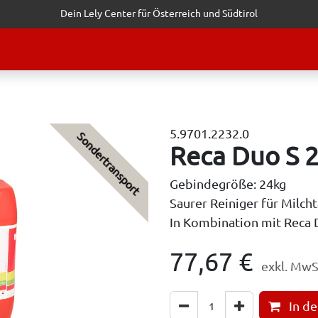
Dein Lely Center für Österreich und Südtirol
STALTUNGEN
KUNDENSERVICE
ERFOLGSGESCHICHTEN
ANF
5.9701.2232.0
Sondertransport
Reca Duo S 
Gebindegröße: 24kg
Saurer Reiniger für Milch
In Kombination mit Reca
77,67
€
exkl. MwS
In d