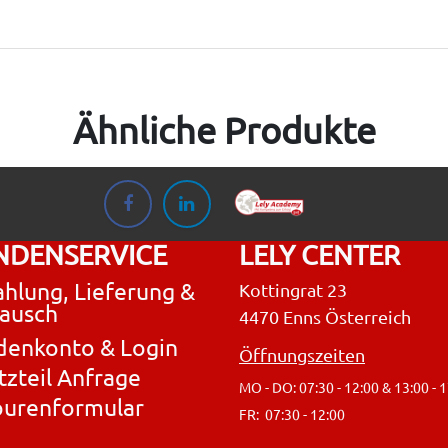
Ähnliche Produkte
NDENSERVICE
LELY CENTER
hlung, Lieferung &
Kottingrat 23
ausch
4470 Enns Österreich
denkonto & Login
Öffnungszeiten
tzteil Anfrage
MO - DO: 07:30 - 12:00 & 13:00 - 
ourenformular
FR: 07:30 - 12:00