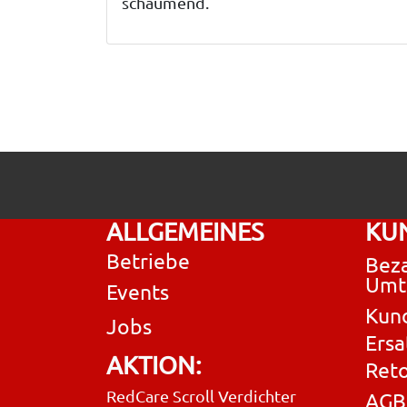
schäumend.
ALLGEMEINES
KU
Betriebe
Beza
Umt
Events
Kun
Jobs
Ersa
AKTION:
Ret
RedCare Scroll Verdichter
AGB