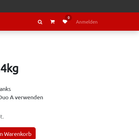
0
RAGE
ÜBER LELY
Anmelden
24kg
tanks
 Duo A verwenden
t.
en Warenkorb