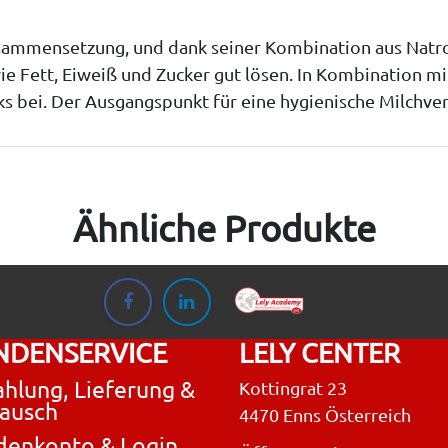
 Zusammensetzung, und dank seiner Kombination aus Na
e Fett, Eiweiß und Zucker gut lösen. In Kombination mit 
s bei. Der Ausgangspunkt für eine hygienische Milchver
Ähnliche Produkte
NDENSERVICE
LELY CENTER
hlung, Lieferung &
Kottingrat 23
ausch
4470 Enns Österreich
denkonto & Login