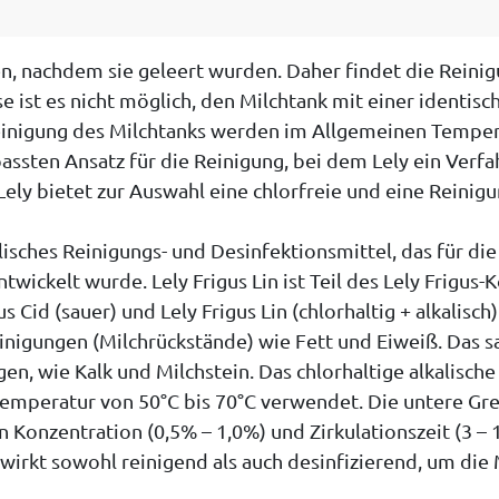
n, nachdem sie geleert wurden. Daher findet die Reinigu
 ist es nicht möglich, den Milchtank mit einer identisc
Reinigung des Milchtanks werden im Allgemeinen Tempe
assten Ansatz für die Reinigung, bei dem Lely ein Verf
Lely bietet zur Auswahl eine chlorfreie und eine Reinigu
lkalisches Reinigungs- und Desinfektionsmittel, das für 
ntwickelt wurde. Lely Frigus Lin ist Teil des Lely Frigu
Cid (sauer) und Lely Frigus Lin (chlorhaltig + alkalisch
inigungen (Milchrückstände) wie Fett und Eiweiß. Das s
n, wie Kalk und Milchstein. Das chlorhaltige alkalische 
 Temperatur von 50°C bis 70°C verwendet. Die untere Gr
n Konzentration (0,5% – 1,0%) und Zirkulationszeit (3 – 
wirkt sowohl reinigend als auch desinfizierend, um die