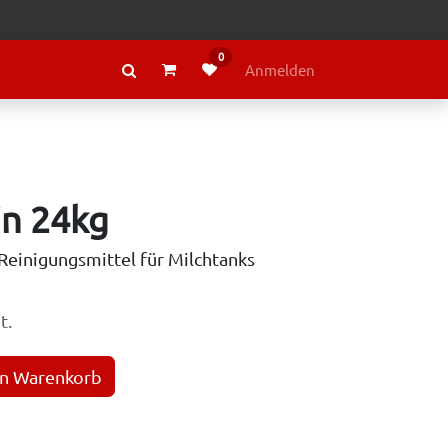
0
RAGE
ÜBER LELY
Anmelden
in 24kg
 Reinigungsmittel für Milchtanks
t.
en Warenkorb