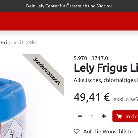
Dein Lely Center für Österreich und Südtirol
STALTUNGEN
KUNDENSERVICE
ERFOLGSGESCHICHTEN
ANF
 Frigus Lin 24kg
5.9701.3717.0
Sondertransport
Lely Frigus L
Alkalisches, chlorhaltiges
49,41
€
exkl. MwS
In d
Auf die Wunschliste