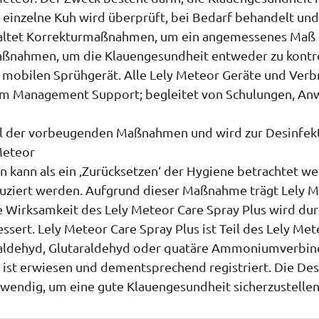
 einzelne Kuh wird überprüft, bei Bedarf behandelt und 
haltet Korrekturmaßnahmen, um ein angemessenes Maß a
ßnahmen, um die Klauengesundheit entweder zu kontrol
obilen Sprühgerät. Alle Lely Meteor Geräte und Verbra
m Management Support; begleitet von Schulungen, An
Teil der vorbeugenden Maßnahmen und wird zur Desinfek
Meteor
 kann als ein ‚Zurücksetzen‘ der Hygiene betrachtet we
duziert werden. Aufgrund dieser Maßnahme trägt Lely 
 Wirksamkeit des Lely Meteor Care Spray Plus wird du
sert. Lely Meteor Care Spray Plus ist Teil des Lely Me
rmaldehyd, Glutaraldehyd oder quatäre Ammoniumverbi
d ist erwiesen und dementsprechend registriert. Die Desi
endig, um eine gute Klauengesundheit sicherzustellen