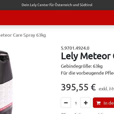
Dein Lely Center für Österreich und Südtirol
STALTUNGEN
KUNDENSERVICE
ERFOLGSGESCHICHTEN
ANF
Meteor Care Spray 63kg
5.9701.4924.0
Lely Meteor 
Gebindegröße: 63kg
Für die vorbeugende Pfle
395,55
€
exkl. M
In d