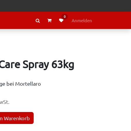
0
RAGE
ÜBER LELY
Anmelden
Care Spray 63kg
ge bei Mortellaro
wSt.
en Warenkorb