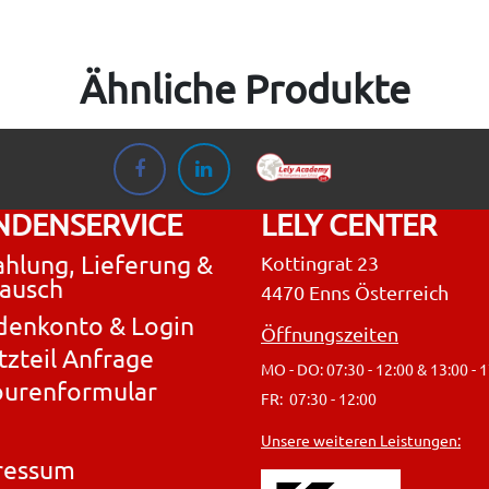
Ähnliche Produkte
NDENSERVICE
LELY CENTER
hlung, Lieferung &
Kottingrat 23
ausch
4470 Enns Österreich
denkonto & Login
Öffnungszeiten
tzteil Anfrage
MO - DO: 07:30 - 12:00 & 13:00 - 
ourenformular
FR: 07:30 - 12:00
Unsere weiteren Leistungen:
ressum