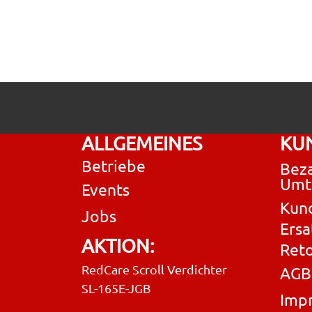
ALLGEMEINES
KU
Betriebe
Beza
Umt
Events
Kun
Jobs
Ersa
AKTION:
Ret
RedCare Scroll Verdichter
AGB
SL-165E-JGB
Imp