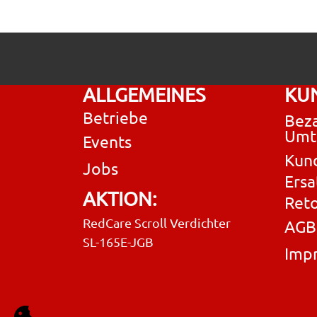
ALLGEMEINES
KU
Betriebe
Beza
Umt
Events
Kun
Jobs
Ersa
AKTION:
Ret
RedCare Scroll Verdichter
AGB
SL-165E-JGB
Imp