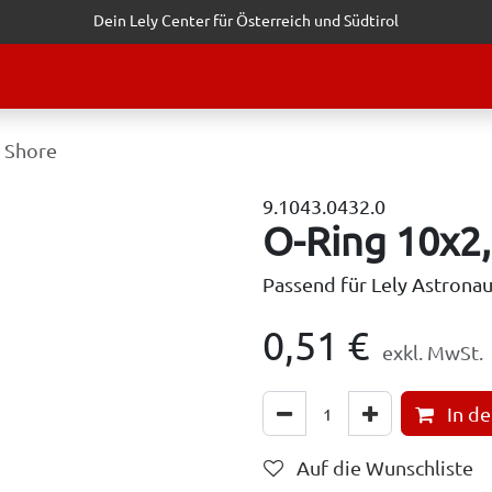
Dein Lely Center für Österreich und Südtirol
STALTUNGEN
KUNDENSERVICE
ERFOLGSGESCHICHTEN
ANF
 Shore
9.1043.0432.0
O-Ring 10x2
Passend für Lely Astrona
0,51
€
exkl. MwSt.
In d
Auf die Wunschliste