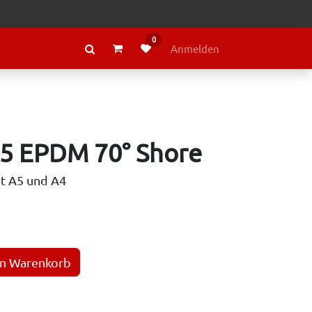
0
RAGE
ÜBER LELY
Anmelden
,5 EPDM 70° Shore
ut A5 und A4
en Warenkorb