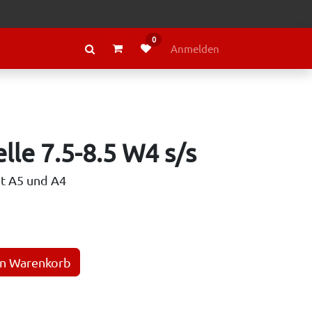
0
RAGE
ÜBER LELY
Anmelden
lle 7.5-8.5 W4 s/s
ut A5 und A4
en Warenkorb