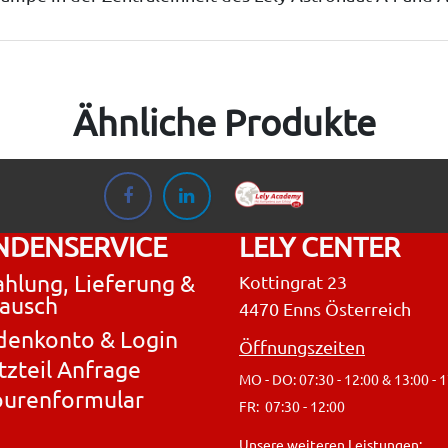
Ähnliche Produkte
NDENSERVICE
LELY CENTER
hlung, Lieferung &
Kottingrat 23
ausch
4470 Enns Österreich
denkonto & Login
Öffnungszeiten
tzteil Anfrage
MO - DO: 07:30 - 12:00 & 13:00 - 
ourenformular
FR: 07:30 - 12:00
Unsere weiteren Leistungen: