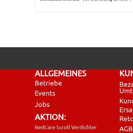
ALLGEMEINES
KU
Betriebe
Beza
Umt
Events
Kun
Jobs
Ersa
AKTION:
Ret
RedCare Scroll Verdichter
AGB