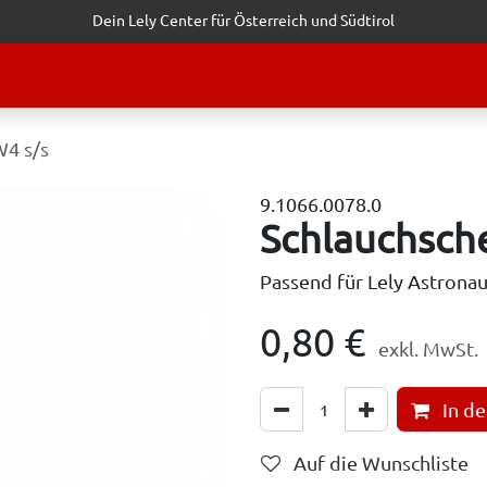
Dein Lely Center für Österreich und Südtirol
STALTUNGEN
KUNDENSERVICE
ERFOLGSGESCHICHTEN
ANF
W4 s/s
9.1066.0078.0
Schlauchsche
Passend für Lely Astrona
0,80
€
exkl. MwSt.
In d
Auf die Wunschliste