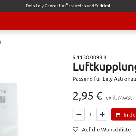
Dein Lely Center für Österreich und Südtirol
STALTUNGEN
KUNDENSERVICE
ERFOLGSGESCHICHTEN
ANF
m
9.1138.0098.4
Luftkupplun
Passend für Lely Astrona
2,95
€
exkl. MwSt.
In d
Auf die Wunschliste