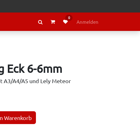
0
RAGE
ÜBER LELY
Anmelden
g Eck 6-6mm
ut A3/A4/A5 und Lely Meteor
en Warenkorb