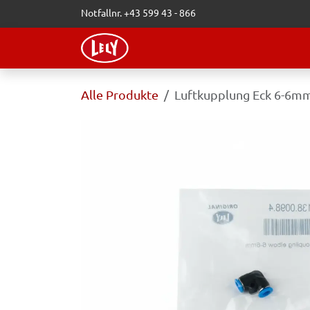
Zum Inhalt springen
Notfallnr. +43 599 43 - 866
WEBSHOP
LELY-BLOG
VERAN
Alle Produkte
Luftkupplung Eck 6-6m