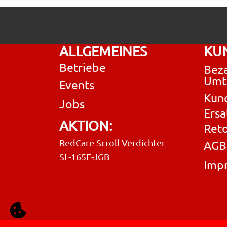
ALLGEMEINES
KU
Betriebe
Beza
Umt
Events
Kun
Jobs
Ersa
AKTION:
Ret
RedCare Scroll Verdichter
AGB
SL-165E-JGB
Imp