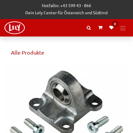
Zum Inhalt springen
Notfallnr. +43 599 43 - 866
Dein Lely Center für Österreich und Südtirol
0
Alle Produkte