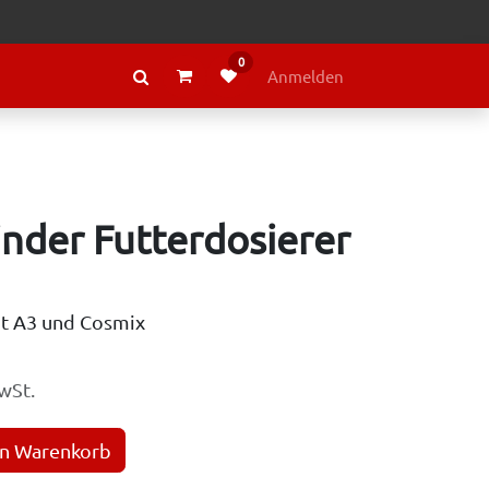
0
RAGE
ÜBER LELY
Anmelden
inder Futterdosierer
ut A3 und Cosmix
wSt.
en Warenkorb