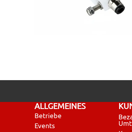
ALLGEMEINES
KU
Betriebe
Beza
Umt
Events