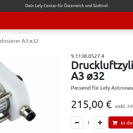
Dein Lely Center für Österreich und Südtirol
STALTUNGEN
KUNDENSERVICE
ERFOLGSGESCHICHTEN
ANF
rdosierer A3 ø32
9.1138.0527.4
Druckluftzyl
A3 ø32
Passend für Lely Astrona
215,00
€
exkl. M
In d