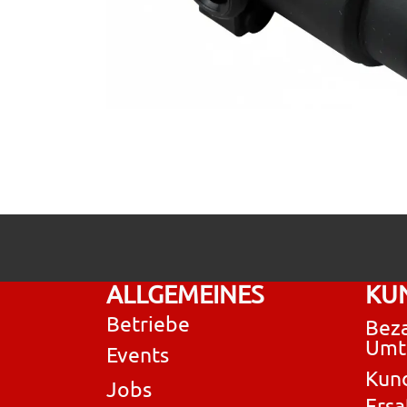
ALLGEMEINES
KU
Betriebe
Beza
Umt
Events
Kun
Jobs
Ersa