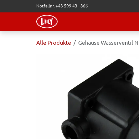
Zum Inhalt springen
Notfallnr. +43 599 43 - 866
WEBSHOP
LELY-BLOG
VERAN
Alle Produkte
Gehäuse Wasserventil 