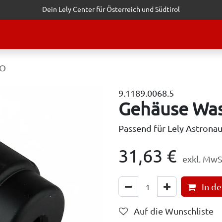
Dein Lely Center für Österreich und Südtirol
STALTUNGEN
KUNDENSERVICE
ERFOLGSGESCHICHTEN
ANF
NO
9.1189.0068.5
Gehäuse Was
Passend für Lely Astronau
31,63
€
exkl. MwS
In d
Auf die Wunschliste