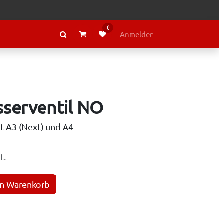
0
RAGE
ÜBER LELY
Anmelden
serventil NO
t A3 (Next) und A4
t.
en Warenkorb