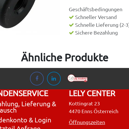
Geschäftsbedingungen
Schneller Versand
Schnelle Lieferung (2-
Sichere Bezahlung
Ähnliche Produkte
NDENSERVICE
LELY CENTER
hlung, Lieferung &
Kottingrat 23
ausch
4470 Enns Österreich
denkonto & Login
Öffnungszeiten
tzteil Anfrage