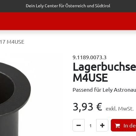
Dein Lely Center für Österreich und Südtirol
STALTUNGEN
KUNDENSERVICE
ERFOLGSGESCHICHTEN
ANF
-17 M4USE
9.1189.0073.3
Lagerbuchse
M4USE
Passend für Lely Astronau
3,93
€
exkl. MwSt.
In d