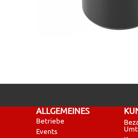
ALLGEMEINES
KU
Betriebe
Beza
Umt
Events