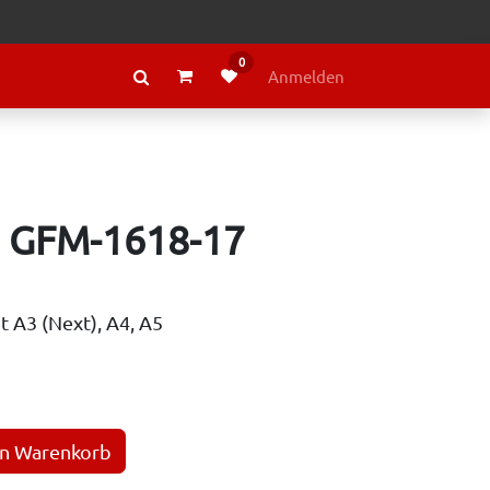
0
RAGE
ÜBER LELY
Anmelden
 GFM-1618-17
t A3 (Next), A4, A5
en Warenkorb