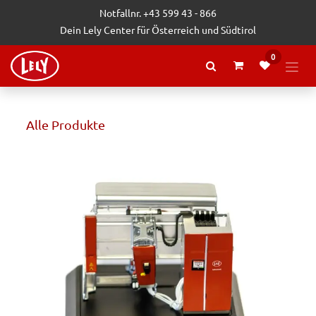
Zum Inhalt springen
Notfallnr. +43 599 43 - 866
Dein Lely Center für Österreich und Südtirol
0
Alle Produkte