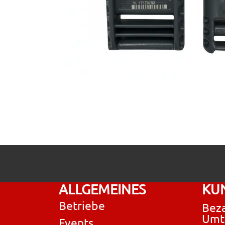
ALLGEMEINES
KU
Betriebe
Beza
Umt
Events