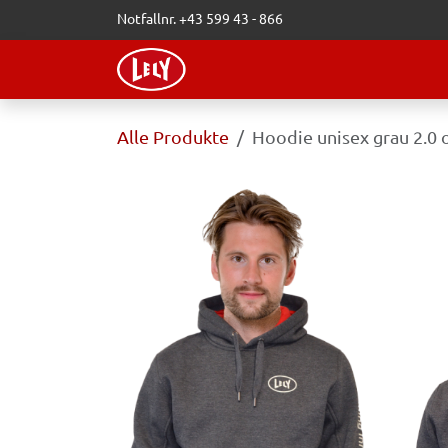
Zum Inhalt springen
Notfallnr. +43 599 43 - 866
WEBSHOP
LELY-BLOG
VERAN
Alle Produkte
Hoodie unisex grau 2.0 