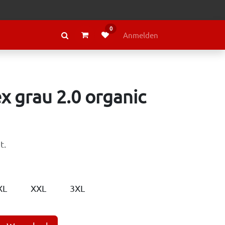
0
RAGE
ÜBER LELY
Anmelden
x grau 2.0 organic
t.
XL
XXL
3XL