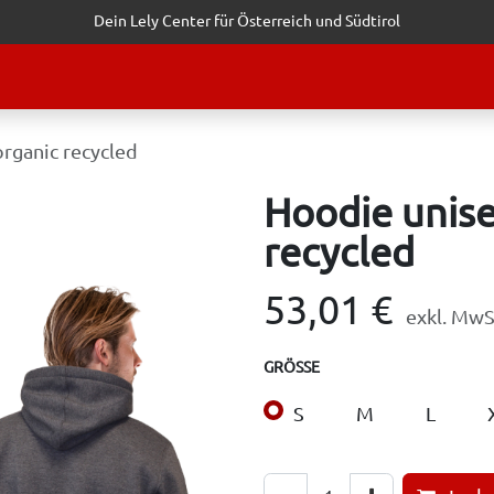
Dein Lely Center für Österreich und Südtirol
STALTUNGEN
KUNDENSERVICE
ERFOLGSGESCHICHTEN
ANF
organic recycled
Hoodie unise
recycled
53,01
€
exkl. MwS
GRÖSSE
S
M
L