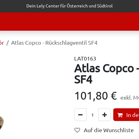
Dein Lely Center für Österreich und Südtirol
STALTUNGEN
KUNDENSERVICE
ERFOLGSGESCHICHTEN
ANF
ör
Atlas Copco - Rückschlagventil SF4
LAT0163
Atlas Copco 
SF4
101,80
€
exkl. M
In d
Auf die Wunschliste