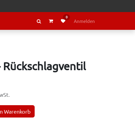
0
RAGE
ÜBER LELY
Anmelden
- Rückschlagventil
wSt.
en Warenkorb