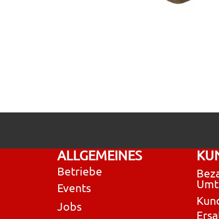
ALLGEMEINES
KU
Betriebe
Beza
Umt
Events
Kun
Jobs
Ersa