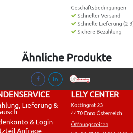
Geschäftsbedingungen
Schneller Versand
Schnelle Lieferung (2-
Sichere Bezahlung
Ähnliche Produkte
NDENSERVICE
LELY CENTER
hlung, Lieferung &
Kottingrat 23
ausch
4470 Enns Österreich
denkonto & Login
Öffnungszeiten
tzteil Anfrage