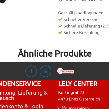
Geschäftsbedingungen
Schneller Versand
Schnelle Lieferung (2-
Sichere Bezahlung
Ähnliche Produkte
NDENSERVICE
LELY CENTER
hlung, Lieferung &
Kottingrat 23
ausch
4470 Enns Österreich
denkonto & Login
Öffnungszeiten