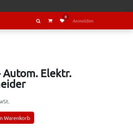
0
RAGE
ÜBER LELY
Anmelden
 Autom. Elektr.
eider
wSt.
en Warenkorb