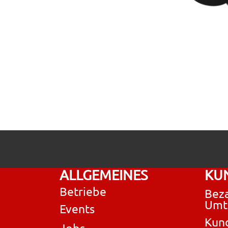
ALLGEMEINES
KU
Betriebe
Beza
Umt
Events
Kun
Jobs