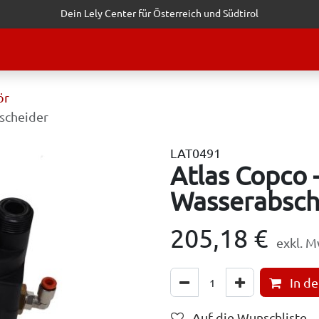
Dein Lely Center für Österreich und Südtirol
STALTUNGEN
KUNDENSERVICE
ERFOLGSGESCHICHTEN
ANF
ör
bscheider
LAT0491
Atlas Copco -
Wasserabsch
205,18
€
exkl. M
In d
Auf die Wunschliste