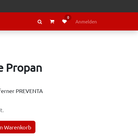
0
RAGE
ÜBER LELY
Anmelden
e Propan
tferner PREVENTA
t.
en Warenkorb