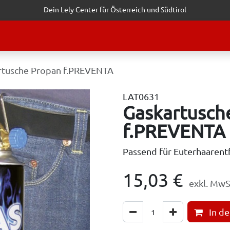
Dein Lely Center für Österreich und Südtirol
STALTUNGEN
KUNDENSERVICE
ERFOLGSGESCHICHTEN
ANF
rtusche Propan f.PREVENTA
LAT0631
Gaskartusch
f.PREVENTA
Passend für Euterhaaren
15,03
€
exkl. MwS
In d