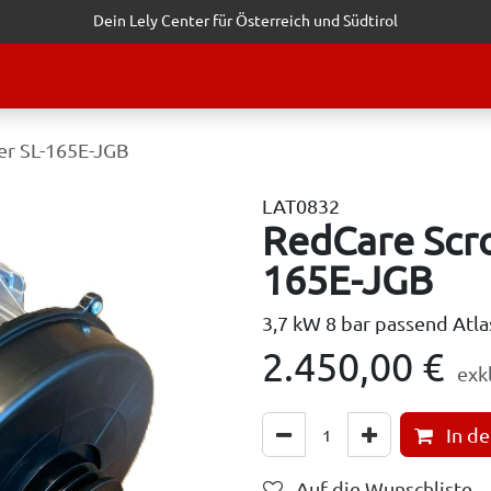
Dein Lely Center für Österreich und Südtirol
STALTUNGEN
KUNDENSERVICE
ERFOLGSGESCHICHTEN
ANF
er SL-165E-JGB
LAT0832
RedCare Scro
165E-JGB
3,7 kW 8 bar passend Atl
2.450,00
€
exkl
In d
Auf die Wunschliste