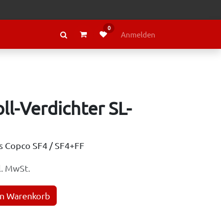
0
RAGE
ÜBER LELY
Anmelden
ll-Verdichter SL-
as Copco SF4 / SF4+FF
. MwSt.
en Warenkorb