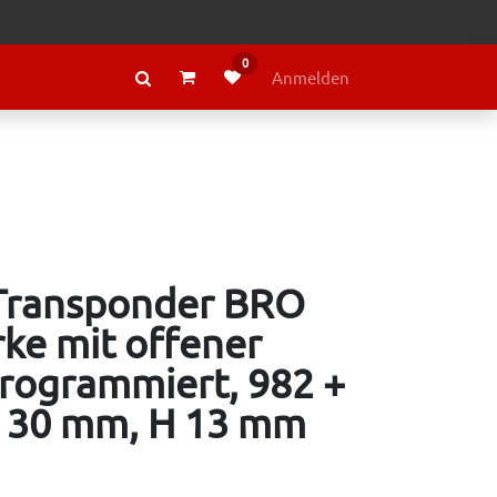
0
RAGE
ÜBER LELY
Anmelden
 Transponder BRO
ke mit offener
rogrammiert, 982 +
Ø 30 mm, H 13 mm