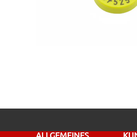
ALLGEMEINES
KU