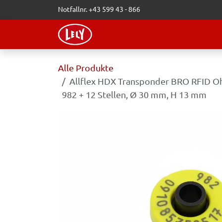
Zum Inhalt springen
Notfallnr. +43 599 43 - 866
WEBSHOP
LELY-BLOG
VERAN
Alle Produkte
Allflex HDX Transponder BRO RFID Oh
982 + 12 Stellen, Ø 30 mm, H 13 mm