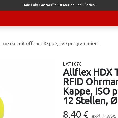
Dein Lely Center für Österreich und Südtirol
STALTUNGEN
KUNDENSERVICE
ERFOLGSGESCHICHTEN
ANF
rmarke mit offener Kappe, ISO programmiert,
LAT1678
Allflex HDX
RFID Ohrmar
Kappe, ISO p
12 Stellen, 
8,40
€
exkl. MwSt.