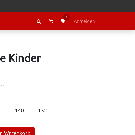
0
RAGE
ÜBER LELY
Anmelden
ke Kinder
t.
8
140
152
en Warenkorb