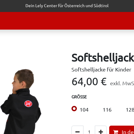
Dein Lely Center für Österreich und Südtirol
STALTUNGEN
KUNDENSERVICE
ERFOLGSGESCHICHTEN
ANF
Softshelljac
Softshelljacke für Kinder
64,00
€
exkl. MwS
GRÖSSE
104
116
12
In d