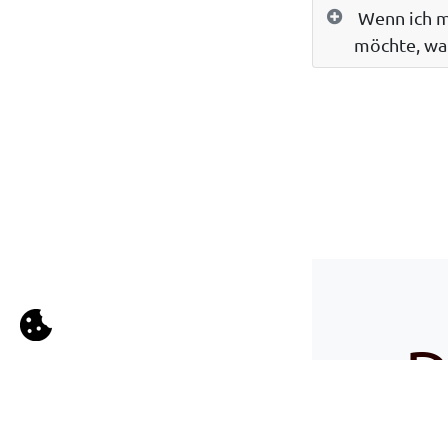
Wenn ich m
möchte, wan
D