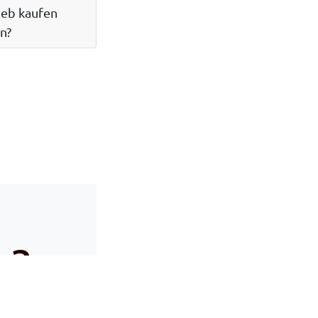
ieb kaufen
en?
e?