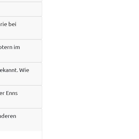
rie bei
otern im
bekannt. Wie
er Enns
anderen