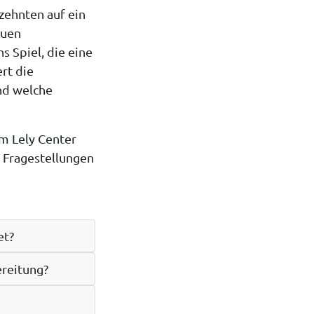
zehnten auf ein
euen
 Spiel, die eine
rt die
nd welche
m Lely Center
 Fragestellungen
et?
ereitung?