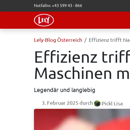
Zum Inhalt springen
Notfallnr. +43 599 43 - 866
WEBSHOP
LELY-BLOG
VERAN
Lely-Blog Österreich
Effizienz trifft 
Effizienz tri
Maschinen mi
Legendär und langlebig
3. Februar 2025
durch
Pickl Lisa