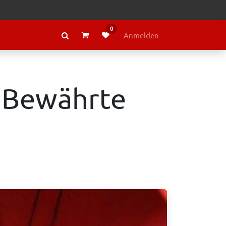
0
RAGE
ÜBER LELY
Anmelden
 - Bewährte