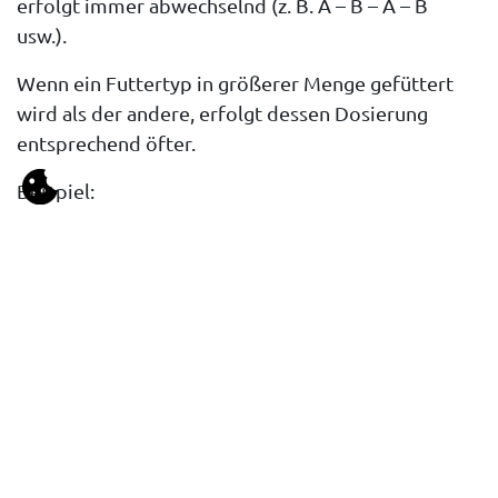
erfolgt immer abwechselnd (z. B. A – B – A – B
usw.).
Wenn ein Futtertyp in größerer Menge gefüttert
wird als der andere, erfolgt dessen Dosierung
entsprechend öfter.
Beispiel:
Futter A = 2 kg
Futter B = 1 kg
→ Dosiermuster: A – A – B – A – A – B – A – A –
B, usw.
Fazit
Die richtige Einstellung der
Futtergeschwindigkeit