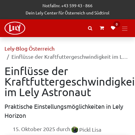
Zum Inhalt springen
Notfallnr. +43 599 43 - 866
Dein Lely Center für Österreich und Südtirol
0
Lely-Blog Österreich
Einflüsse der Kraftfuttergeschwindigkeit im Lely Astronaut
Einflüsse der
Kraftfuttergeschwindigkei
im Lely Astronaut
Praktische Einstellungsmöglichkeiten in Lely
Horizon
15. Oktober 2025
durch
Pickl Lisa