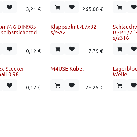
3,21
€
265,00
€
er M 6 DIN985-
Klappsplint 4.7x32
Schlauch
 selbstsichernd
s/s-A2
BSP 1/2"
s/s316
0,12
€
7,79
€
x-Stecker
M4USE Kübel
Lagerbloc
all 0.98
Welle
0,12
€
28,29
€