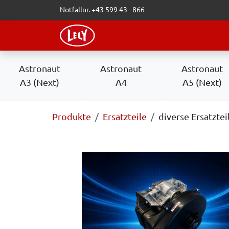
Zum Inhalt springen
Notfallnr. +43 599 43 - 866
WEBSHOP
LELY-BLOG
VERAN
Astronaut
Astronaut
Astronaut
A3 (Next)
A4
A5 (Next)
Produkte
Ersatzteile
diverse Ersatztei