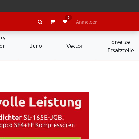
0
RAGE
ÜBER LELY
Anmelden
ery
diverse
or
Juno
Vector
Ersatzteile