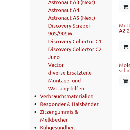
Astronaut A3 (Next)
Astronaut A4
Astronaut A5 (Next)
Mutt
Discovery Scraper
A2-2
90S/90SW
Discovery Collector C1
Discovery Collector C2
Juno
Vector
Mole
schm
diverse Ersatzteile
Montage- und
Wartungshilfen
Verbrauchsmaterialien
Responder & Halsbänder
Zitzengummis &
Melkbecher
Kuhgesundheit