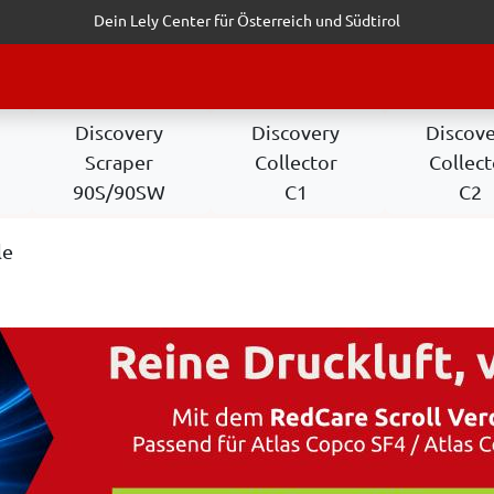
Dein Lely Center für Österreich und Südtirol
STALTUNGEN
KUNDENSERVICE
ERFOLGSGESCHICHTEN
ANF
Discovery
Discovery
Discov
Scraper
Collector
Collect
90S/90SW
C1
C2
le