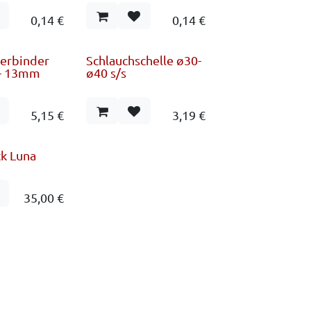
0,14
€
0,14
€
verbinder
Schlauchschelle ø30-
 - 13mm
ø40 s/s
5,15
€
3,19
€
k Luna
35,00
€