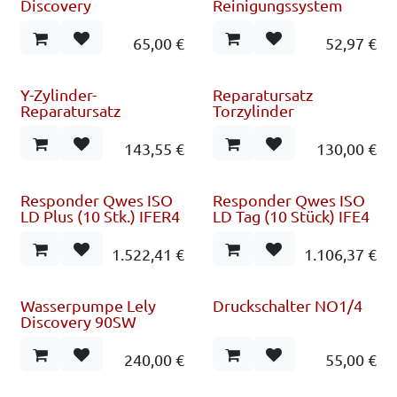
Discovery
Reinigungssystem
65,00
€
52,97
€
Y-Zylinder-
Reparatursatz
Reparatursatz
Torzylinder
143,55
€
130,00
€
Responder Qwes ISO
Responder Qwes ISO
LD Plus (10 Stk.) IFER4
LD Tag (10 Stück) IFE4
1.522,41
€
1.106,37
€
Wasserpumpe Lely
Druckschalter NO1/4
Discovery 90SW
240,00
€
55,00
€