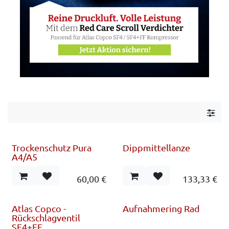
Trockenschutz Pura
Dippmittellanze
A4/A5
60,00
€
133,33
€
Atlas Copco -
Aufnahmering Rad
Rückschlagventil
SF4+FF