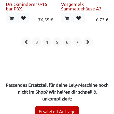
Druckminderer 0-16
Vorgemelk
bar P3X
Sammelgehäuse A3
76,55
€
6,73
€
3
4
5
6
7
Passendes Ersatzteil für deine Lely-Maschine noch
nicht im Shop? Wir helfen dir schnell &
unkompliziert:
Ersatzteil Anfrage