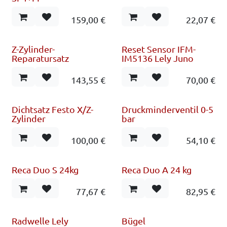
159,00
€
22,07
€
Z-Zylinder-
Reset Sensor IFM-
Reparatursatz
IM5136 Lely Juno
143,55
€
70,00
€
Dichtsatz Festo X/Z-
Druckminderventil 0-5
Zylinder
bar
100,00
€
54,10
€
Reca Duo S 24kg
Reca Duo A 24 kg
Sondertransport
Sondertransport
77,67
€
82,95
€
Radwelle Lely
Bügel